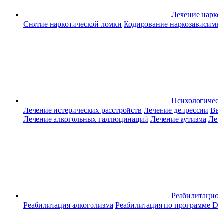
Лечение нар
Снятие наркотической ломки
Кодирование наркозависим
Психологиче
Лечение истерических расстройств
Лечение депрессии
Вы
Лечение алкогольных галлюцинаций
Лечение аутизма
Ле
Реабилитаци
Реабилитация алкоголизма
Реабилитация по программе D