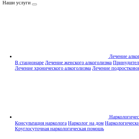
Наши услуги
Лечение алко
В стационаре
Лечение женского алкоголизма
Принудител
Лечение хронического алкоголизма
Лечение подростково
Наркологиче
Консультация нарколога
Нарколог на дом
Наркологическ
Круглосуточная наркологическая помощь