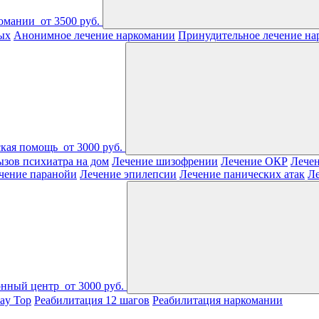
комании
от 3500 руб.
ых
Анонимное лечение наркомании
Принудительное лечение на
ская помощь
от 3000 руб.
зов психиатра на дом
Лечение шизофрении
Лечение ОКР
Лечен
чение паранойи
Лечение эпилепсии
Лечение панических атак
Л
онный центр
от 3000 руб.
ay Top
Реабилитация 12 шагов
Реабилитация наркомании