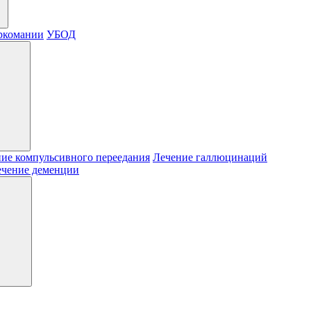
ркомании
УБОД
ие компульсивного переедания
Лечение галлюцинаций
ечение деменции