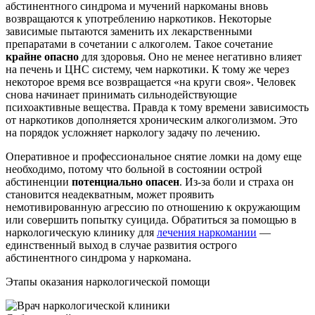
абстинентного синдрома и мучений наркоманы вновь
возвращаются к употреблению наркотиков. Некоторые
зависимые пытаются заменить их лекарственными
препаратами в сочетании с алкоголем. Такое сочетание
крайне опасно
для здоровья. Оно не менее негативно влияет
на печень и ЦНС систему, чем наркотики. К тому же через
некоторое время все возвращается «на круги своя». Человек
снова начинает принимать сильнодействующие
психоактивные вещества. Правда к тому времени зависимость
от наркотиков дополняется хроническим алкоголизмом. Это
на порядок усложняет наркологу задачу по лечению.
Оперативное и профессиональное снятие ломки на дому еще
необходимо, потому что больной в состоянии острой
абстиненции
потенциально опасен
. Из-за боли и страха он
становится неадекватным, может проявить
немотивированную агрессию по отношению к окружающим
или совершить попытку суицида. Обратиться за помощью в
наркологическую клинику для
лечения наркомании
—
единственный выход в случае развития острого
абстинентного синдрома у наркомана.
Этапы оказания наркологической помощи