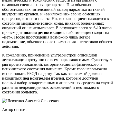
наркотических и токсических веществ из организма с
помощью специальных препаратов. При обычных
обстоятельствах интенсивный вывод наркотика из тканей
внутренних органов, и «выключение» его из обменных
процессов, вынести нельзя. Но, так как пациент находится в
состоянии медикаментозной комы, никаких болезненных
ощущений он не испытывает. В результате всего за 6-10 часов
происходит
полная детоксикация
, а абстиненция сходит на
«нет». После пробуждения возможно лишь легкое
недомогание, обычное после применения анестетиков общего
действия.
К сожалению, применение ультрабыстрой опиоидной
детоксикации доступно не всем наркозависимым. Существует
ряд противопоказаний, которые касаются физического и
психического состояния пациента. Кроме того невозможно
использовать УБОД на дому. Так как зависимый должен
находиться
под контролем врачей
, которым доступен
полный набор лекарственных и аппаратных средств на случай
развития непредвиденных осложнений и неотложного
состояния больного.
Автор статьи: