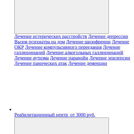
Лечение истерических расстройств
Лечение депрессии
Вызов психиатра на дом
Лечение шизофрении
Лечение
ОКР
Лечение компульсивного переедания
Лечение
галлюцинаций
Лечение алкогольных галлюцинаций
Лечение аутизма
Лечение паранойи
Лечение эпилепсии
Лечение панических атак
Лечение деменции
Реабилитационный центр
от 3000 руб.