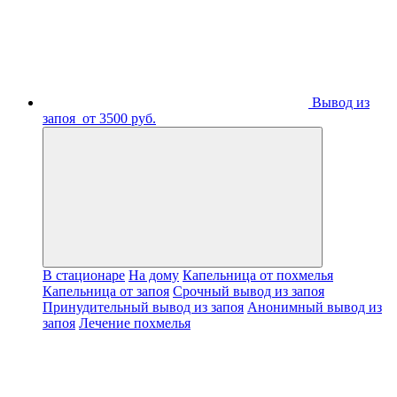
Вывод из
запоя
от 3500 руб.
В стационаре
На дому
Капельница от похмелья
Капельница от запоя
Срочный вывод из запоя
Принудительный вывод из запоя
Анонимный вывод из
запоя
Лечение похмелья