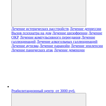
Лечение истерических расстройств
Лечение депрессии
Вызов психиатра на дом
Лечение шизофрении
Лечение
ОКР
Лечение компульсивного переедания
Лечение
галлюцинаций
Лечение алкогольных галлюцинаций
Лечение аутизма
Лечение паранойи
Лечение эпилепсии
Лечение панических атак
Лечение деменции
Реабилитационный центр
от 3000 руб.