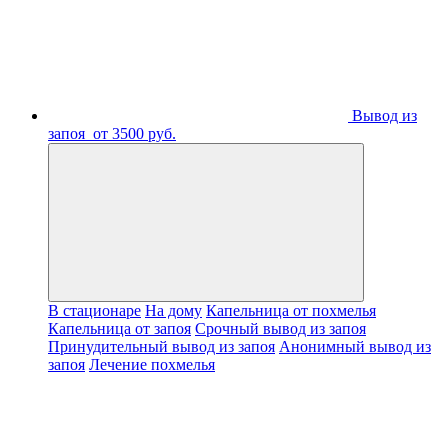
Вывод из
запоя
от 3500 руб.
В стационаре
На дому
Капельница от похмелья
Капельница от запоя
Срочный вывод из запоя
Принудительный вывод из запоя
Анонимный вывод из
запоя
Лечение похмелья