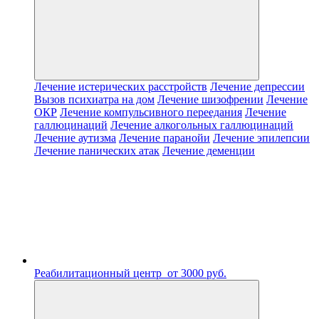
Лечение истерических расстройств
Лечение депрессии
Вызов психиатра на дом
Лечение шизофрении
Лечение
ОКР
Лечение компульсивного переедания
Лечение
галлюцинаций
Лечение алкогольных галлюцинаций
Лечение аутизма
Лечение паранойи
Лечение эпилепсии
Лечение панических атак
Лечение деменции
Реабилитационный центр
от 3000 руб.