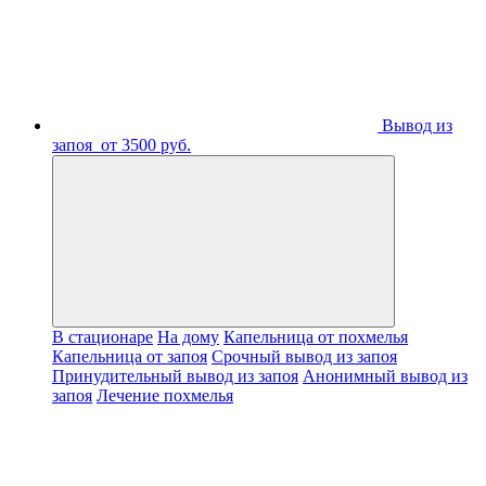
Вывод из
запоя
от 3500 руб.
В стационаре
На дому
Капельница от похмелья
Капельница от запоя
Срочный вывод из запоя
Принудительный вывод из запоя
Анонимный вывод из
запоя
Лечение похмелья