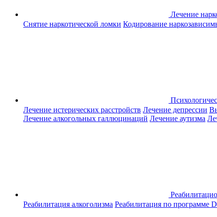
Лечение нар
Снятие наркотической ломки
Кодирование наркозависим
Психологиче
Лечение истерических расстройств
Лечение депрессии
Вы
Лечение алкогольных галлюцинаций
Лечение аутизма
Ле
Реабилитаци
Реабилитация алкоголизма
Реабилитация по программе D