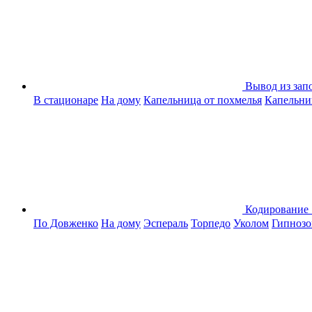
Вывод из зап
В стационаре
На дому
Капельница от похмелья
Капельниц
Кодирование
По Довженко
На дому
Эспераль
Торпедо
Уколом
Гипноз