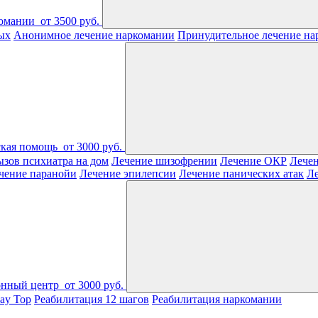
комании
от 3500 руб.
ых
Анонимное лечение наркомании
Принудительное лечение на
ская помощь
от 3000 руб.
зов психиатра на дом
Лечение шизофрении
Лечение ОКР
Лечен
чение паранойи
Лечение эпилепсии
Лечение панических атак
Л
онный центр
от 3000 руб.
ay Top
Реабилитация 12 шагов
Реабилитация наркомании