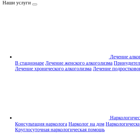
Наши услуги
Лечение алко
В стационаре
Лечение женского алкоголизма
Принудител
Лечение хронического алкоголизма
Лечение подростково
Наркологиче
Консультация нарколога
Нарколог на дом
Наркологическ
Круглосуточная наркологическая помощь