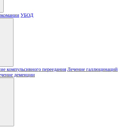
ркомании
УБОД
ие компульсивного переедания
Лечение галлюцинаций
ечение деменции